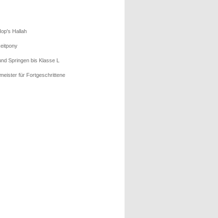
op's Hallah
eitpony
und Springen bis Klasse L
rmeister für Fortgeschrittene