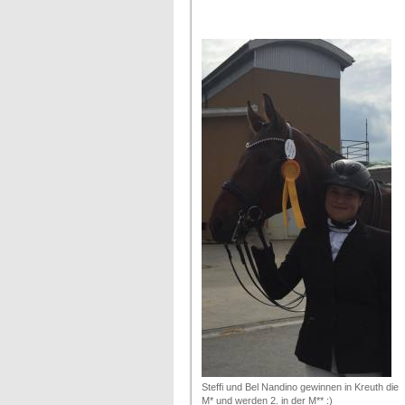
Steffi und Bel Nandino gewinnen in Kreuth die
M* und werden 2. in der M** :)