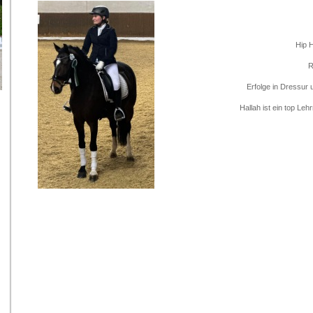
Hip H
R
Erfolge in Dressur 
Hallah ist ein top Leh