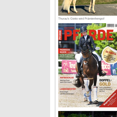
Thurau's Giotto wird Prämienhengst!