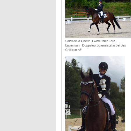
Soleil de la Coeur H wird unter Lara
Lattermann Doppeleuropameisterin bei den
Children <3