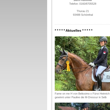
Steffi Hummer
Telefon: 0160/8705528
Thurau 21
93488 Schönthal
* * * * * Aktuelles * * * * *
Fame on me H von Belissimo x Fürst Heinrich
gewinnt unter Pauline die M-Dressur in Selb