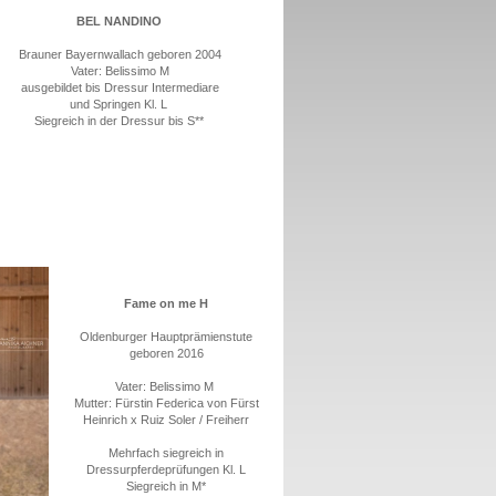
BEL NANDINO
Brauner Bayernwallach geboren 2004
Vater: Belissimo M
ausgebildet bis Dressur Intermediare
und Springen Kl. L
Siegreich in der Dressur bis S**
Fame on me H
Oldenburger Hauptprämienstute
geboren 2016
Vater: Belissimo M
Mutter: Fürstin Federica von Fürst
Heinrich x Ruiz Soler / Freiherr
Mehrfach siegreich in
Dressurpferdeprüfungen Kl. L
Siegreich in M*