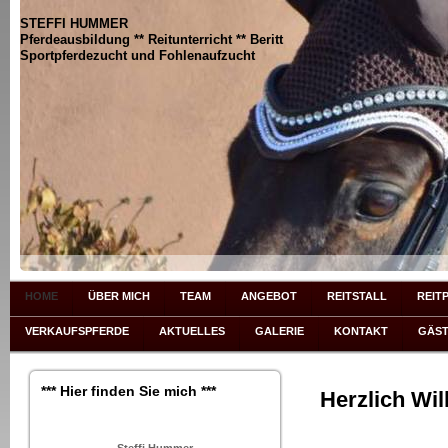
STEFFI HUMMER
Pferdeausbildung ** Reitunterricht ** Beritt
Sportpferdezucht und Fohlenaufzucht
HOME
ÜBER MICH
TEAM
ANGEBOT
REITSTALL
REIT
VERKAUFSPFERDE
AKTUELLES
GALERIE
KONTAKT
GÄS
*** Hier finden Sie mich ***
Herzlich Wi