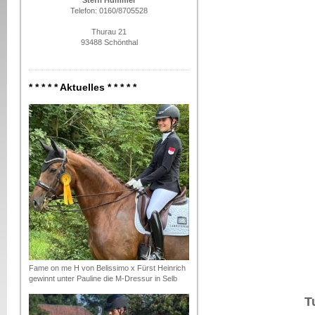
Steffi Hummer
Telefon: 0160/8705528
Thurau 21
93488 Schönthal
* * * * * Aktuelles * * * * *
Fame on me H von Belissimo x Fürst Heinrich
gewinnt unter Pauline die M-Dressur in Selb
T