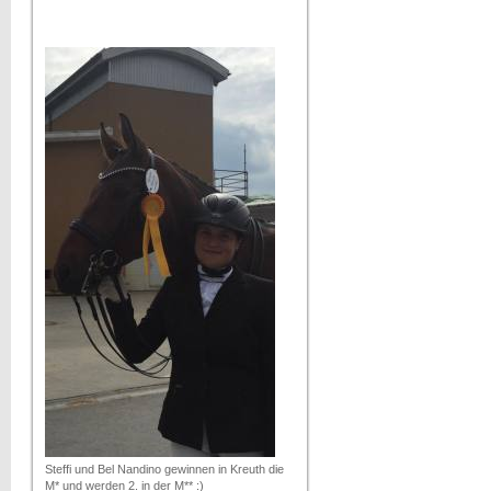
Steffi und Bel Nandino gewinnen in Kreuth die
M* und werden 2. in der M** :)