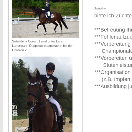
Samarino
biete ich Züchter
***Betreuung Ih
***Fohlenaufzuc
Soleil de la Coeur H wird unter Lara
***Vorbereitung
Lattermann Doppeleuropameisterin bei den
Championat
Children <3
***Vorbereiten u
Stutenleistun
***Organisatio
(z.B. Impfen, 
***Ausbildung j