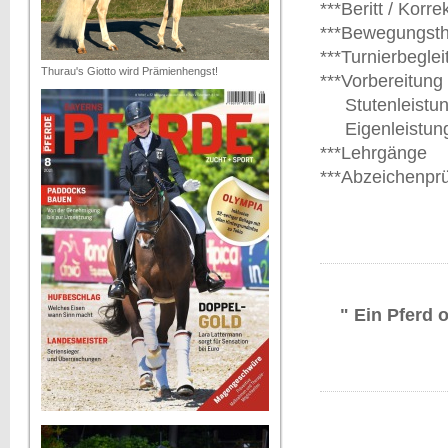
***Beritt / Korrek
***Bewegungsth
***Turnierbeglei
Thurau's Giotto wird Prämienhengst!
***Vorbereitung
Stutenleistun
Eigenleistung
***Lehrgänge
***Abzeichenpr
" Ein Pferd 