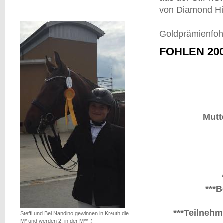
von Diamond Hi
Goldprämienfoh
FOHLEN 20
Mutt
***
***Teilnehm
Steffi und Bel Nandino gewinnen in Kreuth die
M* und werden 2. in der M** :)