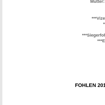
Mutter:
***Viz
***Siegerfo
***
FOHLEN 20