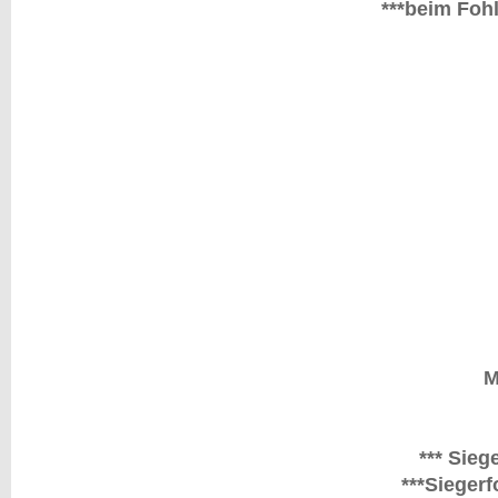
***beim Foh
M
*** Sie
***Sieger